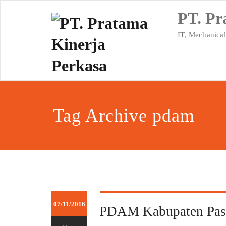
Skip
PT. Pr
to
content
IT, Mechanical
Tag Archive pdam
07/11/2016
PDAM Kabupaten Pasur