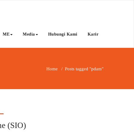
ME
Media
Hubungi Kami
Karir
Home
/
Posts tagged "pdam"
ne (SIO)